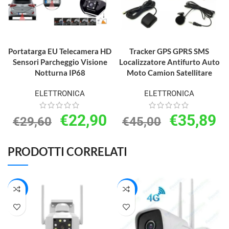
AGGIUNGI AL CARRELLO
AGGIUNGI AL CARRELLO
Portatarga EU Telecamera HD
Tracker GPS GPRS SMS
Sensori Parcheggio Visione
Localizzatore Antifurto Auto
Notturna IP68
Moto Camion Satellitare
ELETTRONICA
ELETTRONICA
€
22,90
€
35,89
€
29,60
€
45,00
PRODOTTI CORRELATI
-26%
-23%