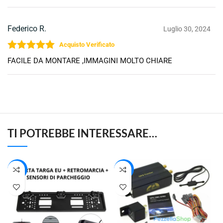
Federico R.
Luglio 30, 2024
Valutato
5
su 5
FACILE DA MONTARE ,IMMAGINI MOLTO CHIARE
TI POTREBBE INTERESSARE…
-23%
-20%