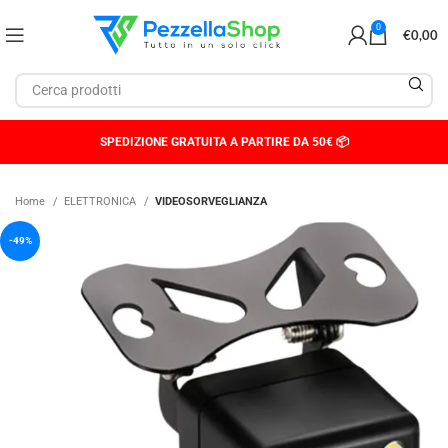
0
€
0,00
SPEDIZIONE GRATUITA A PARTIRE DA 50€ 📦
Home
ELETTRONICA
VIDEOSORVEGLIANZA
-49%