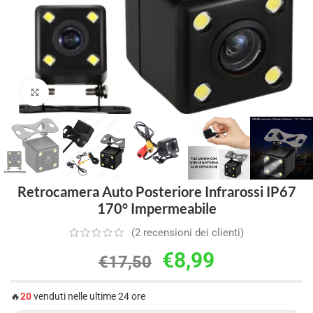
Clicca per ingrandire
Retrocamera Auto Posteriore Infrarossi IP67
170° Impermeabile
(
2
recensioni dei clienti)
€
8,99
€
17,50
🔥
20
venduti nelle ultime 24 ore