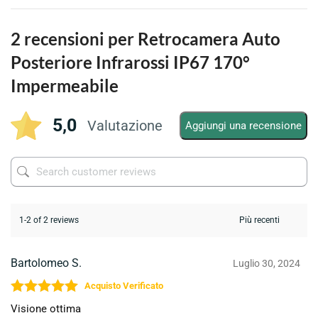
2 recensioni per
Retrocamera Auto
Posteriore Infrarossi IP67 170°
Impermeabile
5,0
Valutazione
Aggiungi una recensione
1-2 of 2 reviews
Bartolomeo S.
Luglio 30, 2024
Valutato
5
su 5
Visione ottima