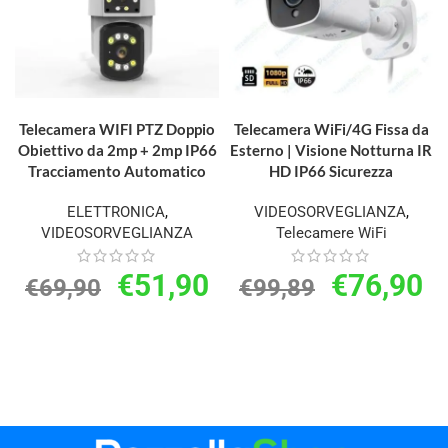
AGGIUNGI AL CARRELLO
AGGIUNGI AL CARRELLO
Telecamera WIFI PTZ Doppio
Telecamera WiFi/4G Fissa da
Obiettivo da 2mp + 2mp IP66
Esterno | Visione Notturna IR
Tracciamento Automatico
HD IP66 Sicurezza
ELETTRONICA
,
VIDEOSORVEGLIANZA
,
VIDEOSORVEGLIANZA
Telecamere WiFi
€
51,90
€
76,90
€
69,90
€
99,89