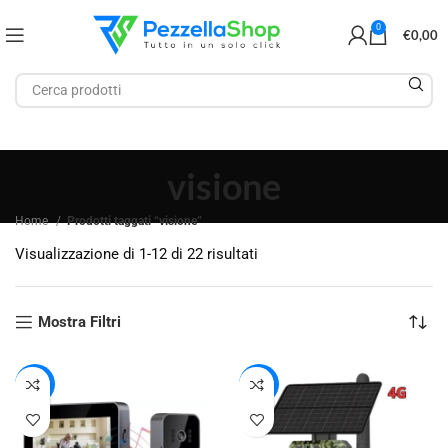
0
€
0,00
visione
Home
Prodotti taggati “visione”
Visualizzazione di 1-12 di 22 risultati
Mostra Filtri
-25%
-18%