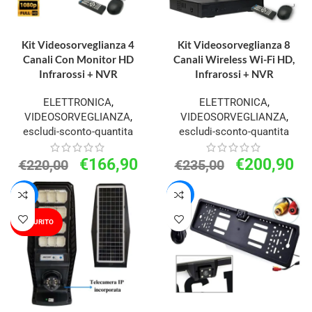
AGGIUNGI AL CARRELLO
AGGIUNGI AL CARRELLO
Kit Videosorveglianza 4
Kit Videosorveglianza 8
Canali Con Monitor HD
Canali Wireless Wi-Fi HD,
Infrarossi + NVR
Infrarossi + NVR
ELETTRONICA
,
ELETTRONICA
,
VIDEOSORVEGLIANZA
,
VIDEOSORVEGLIANZA
,
escludi-sconto-quantita
escludi-sconto-quantita
€
166,90
€
200,90
€
220,00
€
235,00
-24%
-28%
ESAURITO