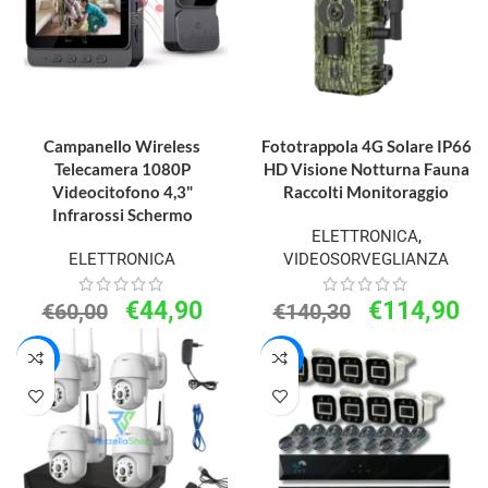
AGGIUNGI AL CARRELLO
AGGIUNGI AL CARRELLO
Campanello Wireless
Fototrappola 4G Solare IP66
Telecamera 1080P
HD Visione Notturna Fauna
Videocitofono 4,3"
Raccolti Monitoraggio
Infrarossi Schermo
ELETTRONICA
,
ELETTRONICA
VIDEOSORVEGLIANZA
€
44,90
€
114,90
€
60,00
€
140,30
-13%
-11%