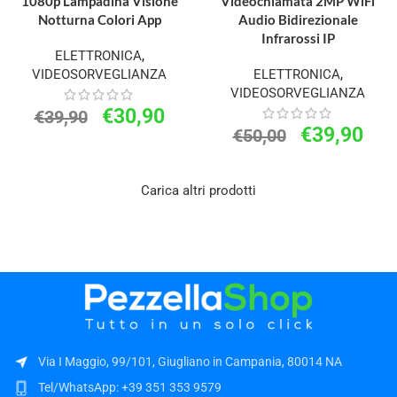
1080p Lampadina Visione
Videochiamata 2MP WiFi
Notturna Colori App
Audio Bidirezionale
Infrarossi IP
ELETTRONICA
,
VIDEOSORVEGLIANZA
ELETTRONICA
,
VIDEOSORVEGLIANZA
€
30,90
€
39,90
€
39,90
€
50,00
Carica altri prodotti
Via I Maggio, 99/101, Giugliano in Campania, 80014 NA
Tel/WhatsApp: +39 351 353 9579