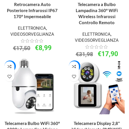
Retrocamera Auto
Telecamera a Bulbo
Posteriore Infrarossi IP67
Lampadina 360° WiFi
170° Impermeabile
Wireless Infrarossi
Controllo Remoto
ELETTRONICA
,
VIDEOSORVEGLIANZA
ELETTRONICA
,
VIDEOSORVEGLIANZA
€
8,99
€
17,50
€
17,90
€
31,98
-23%
-20%
AGGIUNGI AL CARRELLO
AGGIUNGI AL CARRELLO
Telecamera Bulbo WiFi 360°
Telecamera Display 2,8"