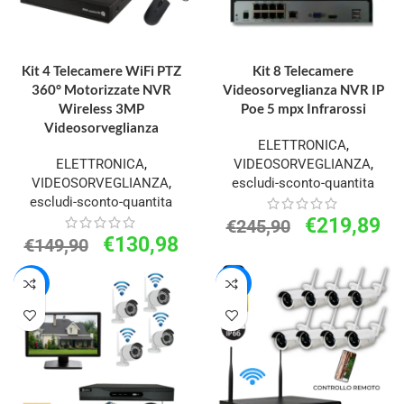
AGGIUNGI AL CARRELLO
AGGIUNGI AL CARRELLO
Kit 4 Telecamere WiFi PTZ
Kit 8 Telecamere
360° Motorizzate NVR
Videosorveglianza NVR IP
Wireless 3MP
Poe 5 mpx Infrarossi
Videosorveglianza
ELETTRONICA
,
ELETTRONICA
,
VIDEOSORVEGLIANZA
,
VIDEOSORVEGLIANZA
,
escludi-sconto-quantita
escludi-sconto-quantita
€
219,89
€
245,90
€
130,98
€
149,90
-24%
-15%