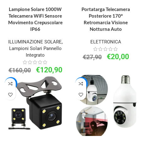
LEGGI TUTTO
AGGIUNGI AL CARRELLO
Lampione Solare 1000W
Portatarga Telecamera
Telecamera WiFi Sensore
Posteriore 170°
Movimento Crepuscolare
Retromarcia Visione
IP66
Notturna Auto
ILLUMINAZIONE SOLARE
,
ELETTRONICA
Lampioni Solari Pannello
Integrato
€
20,00
€
27,90
€
120,90
€
160,00
-49%
-44%
AGGIUNGI AL CARRELLO
AGGIUNGI AL CARRELLO