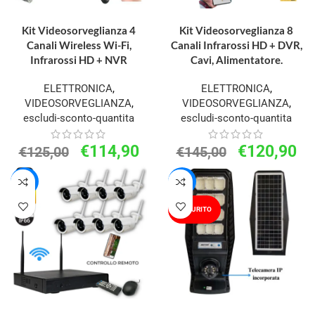
AGGIUNGI AL CARRELLO
AGGIUNGI AL CARRELLO
Kit Videosorveglianza 4
Kit Videosorveglianza 8
Canali Wireless Wi-Fi,
Canali Infrarossi HD + DVR,
Infrarossi HD + NVR
Cavi, Alimentatore.
ELETTRONICA
,
ELETTRONICA
,
VIDEOSORVEGLIANZA
,
VIDEOSORVEGLIANZA
,
escludi-sconto-quantita
escludi-sconto-quantita
€
114,90
€
120,90
€
125,00
€
145,00
-15%
-24%
ESAURITO
AGGIUNGI AL CARRELLO
LEGGI TUTTO