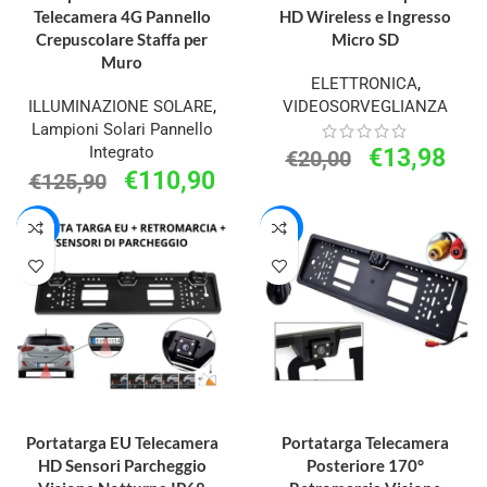
Telecamera 4G Pannello
HD Wireless e Ingresso
Crepuscolare Staffa per
Micro SD
Muro
ELETTRONICA
,
ILLUMINAZIONE SOLARE
,
VIDEOSORVEGLIANZA
Lampioni Solari Pannello
Integrato
€
13,98
€
20,00
€
110,90
€
125,90
-23%
-28%
AGGIUNGI AL CARRELLO
AGGIUNGI AL CARRELLO
Portatarga EU Telecamera
Portatarga Telecamera
HD Sensori Parcheggio
Posteriore 170°