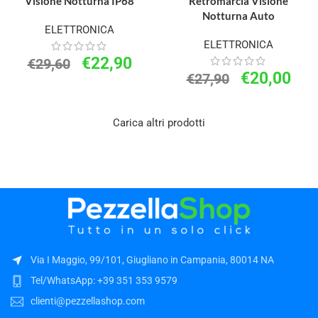
Visione Notturna IP68
Retromarcia Visione
Notturna Auto
ELETTRONICA
ELETTRONICA
€
22,90
€
29,60
€
20,00
€
27,90
Carica altri prodotti
Via I Maggio, 99/101, Giugliano in Campania, 80014 NA
Tel/WhatsApp: +39 351 353 9579
clienti@pezzellashop.com