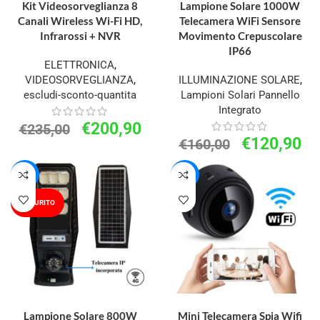
Kit Videosorveglianza 8
Lampione Solare 1000W
Canali Wireless Wi-Fi HD,
Telecamera WiFi Sensore
Infrarossi + NVR
Movimento Crepuscolare
IP66
ELETTRONICA
,
VIDEOSORVEGLIANZA
,
ILLUMINAZIONE SOLARE
,
escludi-sconto-quantita
Lampioni Solari Pannello
Integrato
€
200,90
€
235,00
€
120,90
€
160,00
-12%
-30%
ESAURITO
LEGGI TUTTO
AGGIUNGI AL CARRELLO
Lampione Solare 800W
Mini Telecamera Spia Wifi