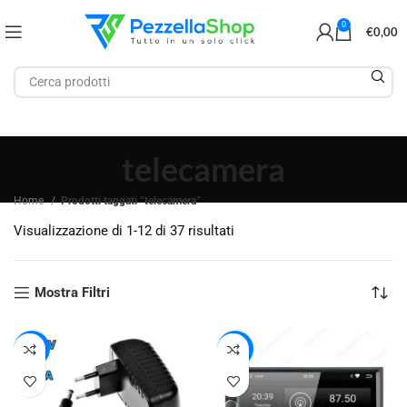
0
€
0,00
telecamera
Home
Prodotti taggati “telecamera”
Visualizzazione di 1-12 di 37 risultati
Mostra Filtri
-38%
-31%