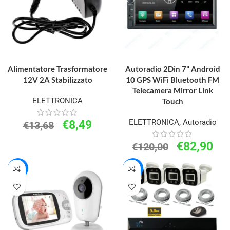
AGGIUNGI AL CARRELLO
AGGIUNGI AL CARRELLO
Alimentatore Trasformatore
Autoradio 2Din 7" Android
12V 2A Stabilizzato
10 GPS WiFi Bluetooth FM
Telecamera Mirror Link
ELETTRONICA
Touch
ELETTRONICA
,
Autoradio
€
8,49
€
13,68
€
82,90
€
120,00
-43%
-18%