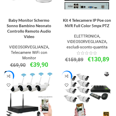
AGGIUNGI AL CARRELLO
AGGIUNGI AL CARRELLO
Baby Monitor Schermo
Kit 4 Telecamere IP Poe con
Sonno Bambino Neonato
NVR Full Color 5mpx PTZ
Controllo Remoto Audio
ELETTRONICA
,
Video
VIDEOSORVEGLIANZA
,
VIDEOSORVEGLIANZA
,
escludi-sconto-quantita
Telecamere WiFi con
Monitor
€
130,89
€
159,89
€
39,90
€
69,90
-8%
-17%