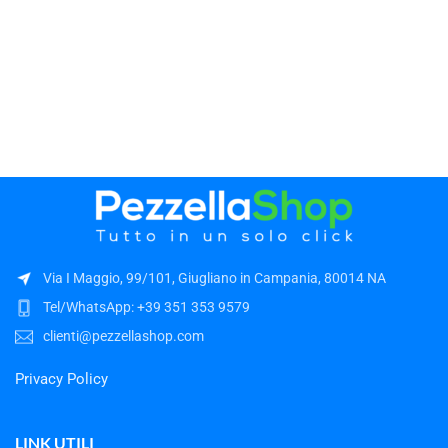
Via I Maggio, 99/101, Giugliano in Campania, 80014 NA
Tel/WhatsApp: +39 351 353 9579
clienti@pezzellashop.com
Privacy Policy
LINK UTILI