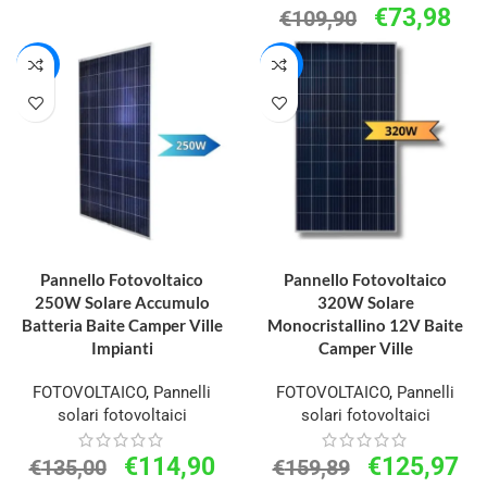
€
73,98
€
109,90
-15%
-21%
AGGIUNGI AL CARRELLO
AGGIUNGI AL CARRELLO
Pannello Fotovoltaico
Pannello Fotovoltaico
250W Solare Accumulo
320W Solare
Batteria Baite Camper Ville
Monocristallino 12V Baite
Impianti
Camper Ville
FOTOVOLTAICO
,
Pannelli
FOTOVOLTAICO
,
Pannelli
solari fotovoltaici
solari fotovoltaici
€
114,90
€
125,97
€
135,00
€
159,89