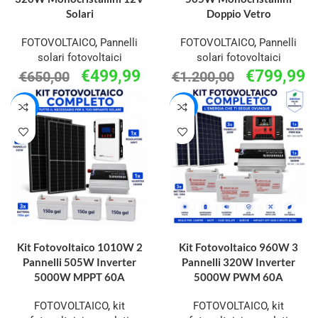
Solari
Doppio Vetro
FOTOVOLTAICO
,
Pannelli
FOTOVOLTAICO
,
Pannelli
solari fotovoltaici
solari fotovoltaici
€
499,99
€
799,99
€
650,00
€
1.200,00
-55%
-25%
AGGIUNGI AL CARRELLO
AGGIUNGI AL CARRELLO
Kit Fotovoltaico 1010W 2
Kit Fotovoltaico 960W 3
Pannelli 505W Inverter
Pannelli 320W Inverter
5000W MPPT 60A
5000W PWM 60A
FOTOVOLTAICO
,
kit
FOTOVOLTAICO
,
kit