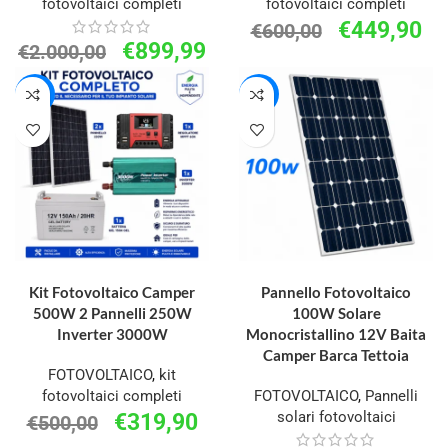
fotovoltaici completi
fotovoltaici completi
€
449,90
€
600,00
€
899,99
€
2.000,00
-36%
-33%
AGGIUNGI AL CARRELLO
AGGIUNGI AL CARRELLO
Kit Fotovoltaico Camper
Pannello Fotovoltaico
500W 2 Pannelli 250W
100W Solare
Inverter 3000W
Monocristallino 12V Baita
Camper Barca Tettoia
FOTOVOLTAICO
,
kit
fotovoltaici completi
FOTOVOLTAICO
,
Pannelli
solari fotovoltaici
€
319,90
€
500,00