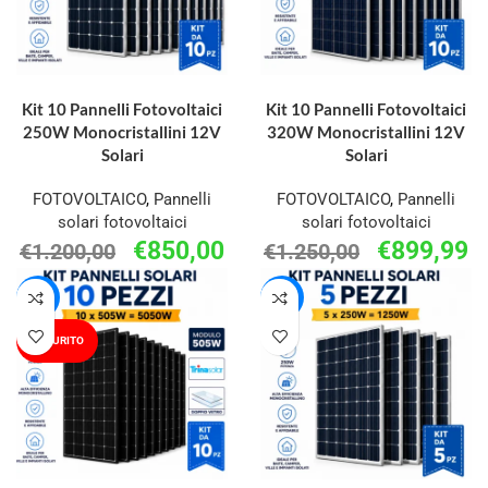
AGGIUNGI AL CARRELLO
AGGIUNGI AL CARRELLO
Kit 10 Pannelli Fotovoltaici
Kit 10 Pannelli Fotovoltaici
250W Monocristallini 12V
320W Monocristallini 12V
Solari
Solari
FOTOVOLTAICO
,
Pannelli
FOTOVOLTAICO
,
Pannelli
solari fotovoltaici
solari fotovoltaici
€
850,00
€
899,99
€
1.200,00
€
1.250,00
-52%
-24%
ESAURITO