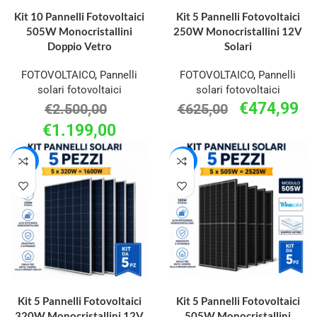
LEGGI TUTTO
AGGIUNGI AL CARRELLO
Kit 10 Pannelli Fotovoltaici
Kit 5 Pannelli Fotovoltaici
505W Monocristallini
250W Monocristallini 12V
Doppio Vetro
Solari
FOTOVOLTAICO
,
Pannelli
FOTOVOLTAICO
,
Pannelli
solari fotovoltaici
solari fotovoltaici
€
474,99
€
2.500,00
€
625,00
€
1.199,00
-23%
-33%
AGGIUNGI AL CARRELLO
AGGIUNGI AL CARRELLO
Kit 5 Pannelli Fotovoltaici
Kit 5 Pannelli Fotovoltaici
320W Monocristallini 12V
505W Monocristallini