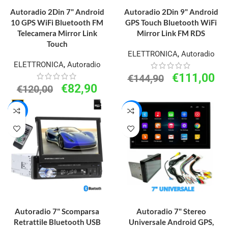
AGGIUNGI AL CARRELLO
AGGIUNGI AL CARRELLO
Autoradio 2Din 7" Android
Autoradio 2Din 9" Android
10 GPS WiFi Bluetooth FM
GPS Touch Bluetooth WiFi
Telecamera Mirror Link
Mirror Link FM RDS
Touch
ELETTRONICA
,
Autoradio
ELETTRONICA
,
Autoradio
€
111,00
€
144,90
€
82,90
€
120,00
-13%
-13%
AGGIUNGI AL CARRELLO
AGGIUNGI AL CARRELLO
Autoradio 7" Scomparsa
Autoradio 7" Stereo
Retrattile Bluetooth USB
Universale Android GPS,