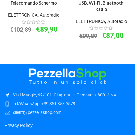
Telecomando Schermo
USB, WI-FI, Bluetooth,
Radio
ELETTRONICA
,
Autoradio
ELETTRONICA
,
Autoradio
€
89,90
€
102,89
€
87,00
€
99,89
Via I Maggio, 99/101, Giugliano in Campania, 80014 NA
Tel/WhatsApp: +39 351 353 9579
clienti@pezzellashop.com
Privacy Policy