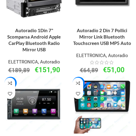
AGGIUNGI AL CARRELLO
AGGIUNGI AL CARRELLO
Autoradio 1Din 7"
Autoradio 2 Din 7 Pollici
Scomparsa Android Apple
Mirror Link Bluetooth
CarPlay Bluetooth Radio
Touchscreen USB MP5 Auto
Mirror USB
ELETTRONICA
,
Autoradio
ELETTRONICA
,
Autoradio
€
151,90
€
51,00
€
189,89
€
64,89
-31%
-23%