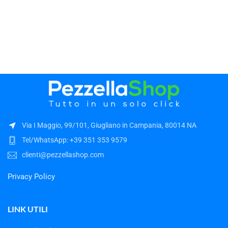
Via I Maggio, 99/101, Giugliano in Campania, 80014 NA
Tel/WhatsApp: +39 351 353 9579
clienti@pezzellashop.com
Privacy Policy
LINK UTILI