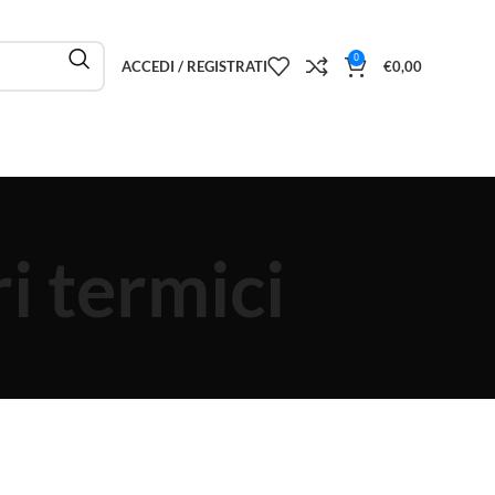
0
ACCEDI / REGISTRATI
€
0,00
i termici