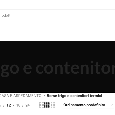
igo e contenitor
CASA E ARREDAMENTO
Borse frigo e contenitori termici
9
12
18
24