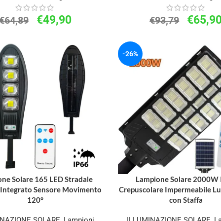
€
49,90
€
65,9
€
64,89
€
93,79
-26%
ne Solare 165 LED Stradale
Lampione Solare 2000W 
 Integrato Sensore Movimento
Crepuscolare Impermeabile Lu
120°
con Staffa
INAZIONE SOLARE
,
Lampioni
ILLUMINAZIONE SOLARE
,
L