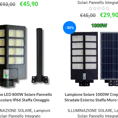
Solari Pannello Integra
€
45,90
€
93,00
€
29,9
€
45,00
-30%
e LED 800W Solare Pannello
Lampione Solare 1000W Crep
colare IP66 Staffa Omaggio
Stradale Esterno Staffa Mur
INAZIONE SOLARE
,
Lampioni
ILLUMINAZIONE SOLARE
,
L
olari Pannello Integrato
Solari Pannello Integra