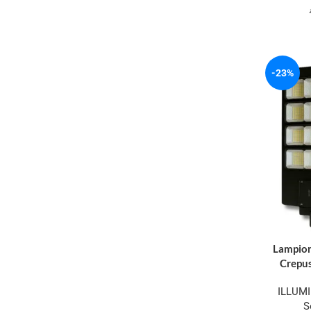
-23%
Lampion
Crepus
ILLUM
S