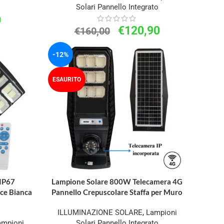
Solari Pannello Integrato
0
€
120,90
€
160,00
-12%
ESAURITO
IP67
Lampione Solare 800W Telecamera 4G
ce Bianca
Pannello Crepuscolare Staffa per Muro
ILLUMINAZIONE SOLARE
,
Lampioni
ampioni
Solari Pannello Integrato