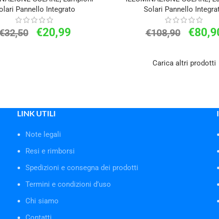
olari Pannello Integrato
Solari Pannello Integra
€
20,99
€
80,9
€
32,50
€
108,90
Carica altri prodotti
LINK UTILI
Note legali
Resi e rimborsi
Spedizioni e consegna dei prodotti
Termini e condizioni d’uso
Chi siamo
Contatti