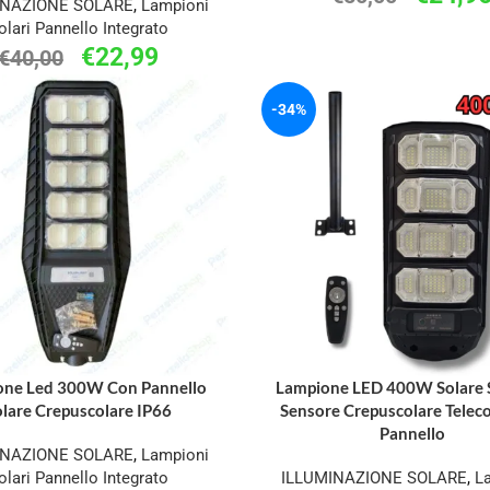
INAZIONE SOLARE
,
Lampioni
olari Pannello Integrato
€
22,99
€
40,00
-34%
one Led 300W Con Pannello
Lampione LED 400W Solare 
lare Crepuscolare IP66
Sensore Crepuscolare Tele
Pannello
INAZIONE SOLARE
,
Lampioni
olari Pannello Integrato
ILLUMINAZIONE SOLARE
,
L