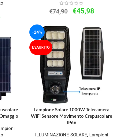
to
€
45,98
€
74,90
0
-24%
ESAURITO
uscolare
Lampione Solare 1000W Telecamera
o Omaggio
WiFi Sensore Movimento Crepuscolare
IP66
ampioni
to
ILLUMINAZIONE SOLARE
,
Lampioni