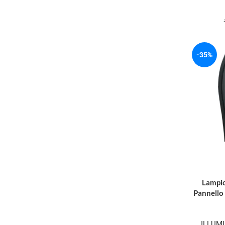
-35%
Lampio
Pannello
ILLUM