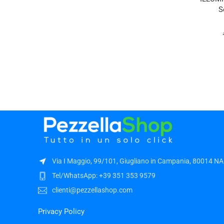
S
Via I Maggio, 99/101, Giugliano in Campania, 80014 NA
Tel/WhatsApp: +39 351 353 9579
clienti@pezzellashop.com
Privacy Policy