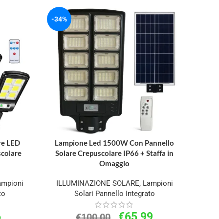
-34%
re LED
Lampione Led 1500W Con Pannello
colare
Solare Crepuscolare IP66 + Staffa in
Omaggio
ampioni
ILLUMINAZIONE SOLARE
,
Lampioni
to
Solari Pannello Integrato
6
€
65,99
€
100,00