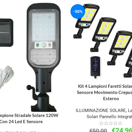
-50%
Kit 4 Lampioni Faretti Sola
Sensore Movimento Crepus
Esterno
ILLUMINAZIONE SOLARE
,
L
mpione Stradale Solare 120W
Solari Pannello Integra
Con 24 Led E Sensore
€
24,9
€
50,00