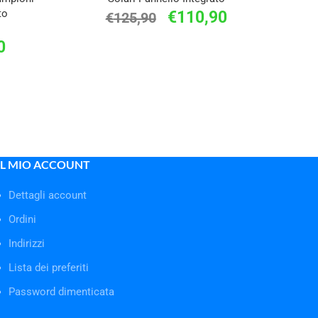
to
€
110,90
€
125,90
0
IL MIO ACCOUNT
Dettagli account
Ordini
Indirizzi
Lista dei preferiti
Password dimenticata