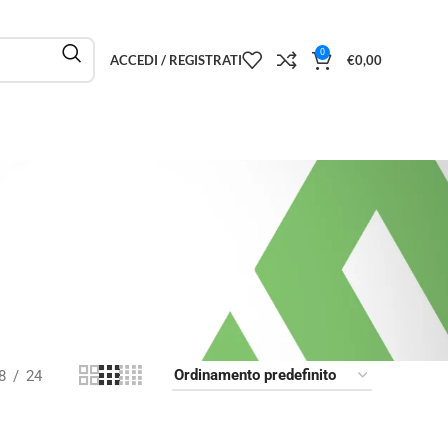
0
ACCEDI / REGISTRATI
€
0,00
8
24