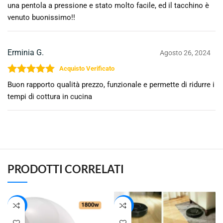
una pentola a pressione e stato molto facile, ed il tacchino è
venuto buonissimo!!
Erminia G.
Agosto 26, 2024
Valutato
5
su 5
Buon rapporto qualità prezzo, funzionale e permette di ridurre i
tempi di cottura in cucina
PRODOTTI CORRELATI
-38%
-36%