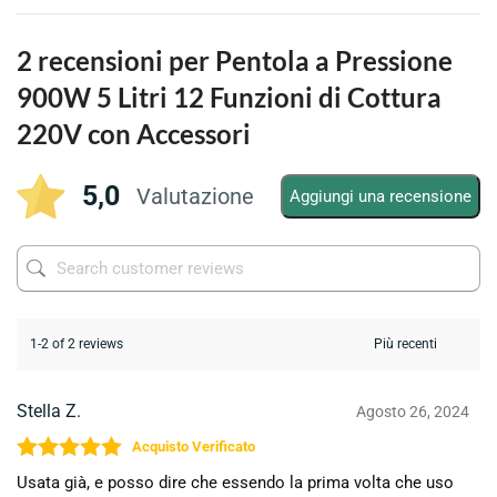
2 recensioni per
Pentola a Pressione
900W 5 Litri 12 Funzioni di Cottura
220V con Accessori
5,0
Valutazione
Aggiungi una recensione
1-2 of 2 reviews
Stella Z.
Agosto 26, 2024
Valutato
5
su 5
Usata già, e posso dire che essendo la prima volta che uso