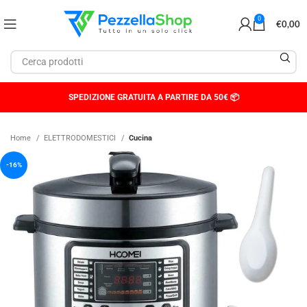
0
€
0,00
SPEDIZIONE GRATUITA A PARTIRE DA 50€ 📦
Home
ELETTRODOMESTICI
Cucina
-16%