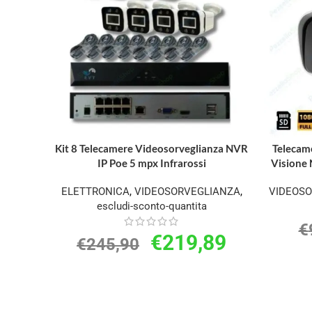
Kit 8 Telecamere Videosorveglianza NVR
Telecame
IP Poe 5 mpx Infrarossi
Visione 
ELETTRONICA
,
VIDEOSORVEGLIANZA
,
VIDEOS
escludi-sconto-quantita
€
€
219,89
€
245,90