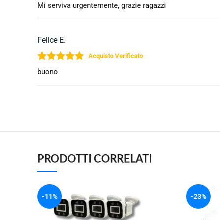
Valutato
5
su 5
Mi serviva urgentemente, grazie ragazzi
Felice E.
Valutato
5
su 5
buono
PRODOTTI CORRELATI
-11%
-23%