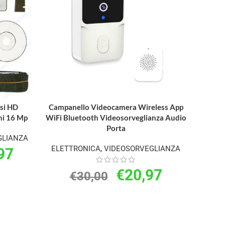
ssi HD
Campanello Videocamera Wireless App
Kit Vid
ni 16 Mp
WiFi Bluetooth Videosorveglianza Audio
HD
Porta
GLIANZA
ELET
ELETTRONICA
,
VIDEOSORVEGLIANZA
97
€
20,97
€
30,00
€