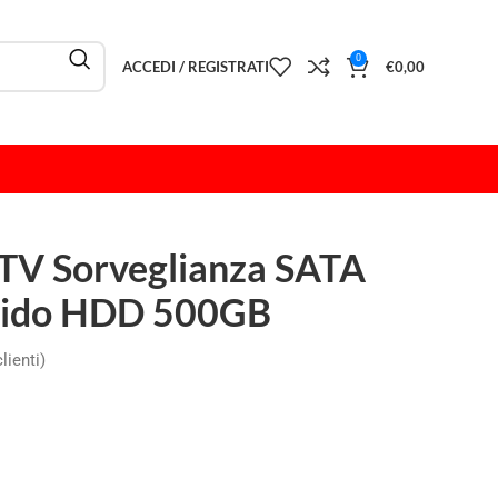
0
ACCEDI / REGISTRATI
€
0,00
TV Sorveglianza SATA
igido HDD 500GB
lienti)