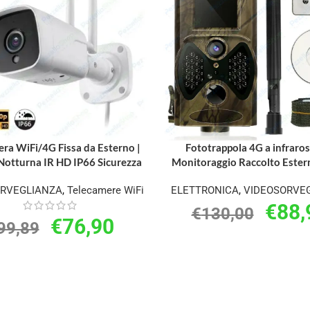
ra WiFi/4G Fissa da Esterno |
Fototrappola 4G a infraro
Notturna IR HD IP66 Sicurezza
Monitoraggio Raccolto Ester
ORVEGLIANZA
,
Telecamere WiFi
ELETTRONICA
,
VIDEOSORVE
€
88,
€
130,00
€
76,90
99,89