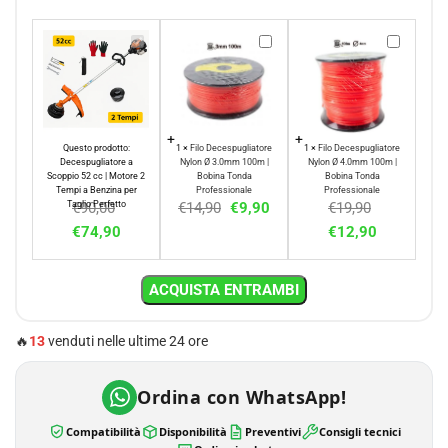
Decespugliatore
Filo
Filo
a
Decespugliatore
Decespugl
Scoppio
Nylon
Nylon
52
Ø
Ø
cc
3.0mm
4.0mm
Questo prodotto:
|
1
×
Filo Decespugliatore
100m
1
×
Filo Decespugliatore
100m
Decespugliatore a
Nylon Ø 3.0mm 100m |
Nylon Ø 4.0mm 100m |
Motore
|
|
Scoppio 52 cc | Motore 2
Bobina Tonda
Bobina Tonda
Tempi a Benzina per
Professionale
Professionale
2
Bobina
Bobina
Taglio Perfetto
€
90,00
€
14,90
€
9,90
€
19,90
Tempi
Tonda
Tonda
€
74,90
€
12,90
a
Professionale
Professio
Benzina
per
ACQUISTA ENTRAMBI
Taglio
Perfetto
🔥
13
venduti nelle ultime 24 ore
Ordina con WhatsApp!
Compatibilità
Disponibilità
Preventivi
Consigli tecnici