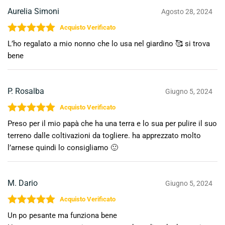
Aurelia Simoni
Agosto 28, 2024
Valutato
5
su 5
L’ho regalato a mio nonno che lo usa nel giardino 🥰 si trova
bene
P. Rosalba
Giugno 5, 2024
Valutato
5
su 5
Preso per il mio papà che ha una terra e lo sua per pulire il suo
terreno dalle coltivazioni da togliere. ha apprezzato molto
l’arnese quindi lo consigliamo 🙂
M. Dario
Giugno 5, 2024
Valutato
5
su 5
Un po pesante ma funziona bene