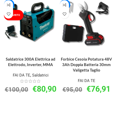
-19%
-19%
ESAURITO
LEGGI TUTTO
AGGIUNGI AL CARRELLO
Saldatrice 300A Elettrica ad
Forbice Cesoia Potatura 48V
Elettrodo, Inverter, MMA
3Ah Doppia Batteria 30mm
Valigetta Taglio
FAI DA TE
,
Saldatrici
FAI DA TE
€
80,90
€
76,91
€
100,00
€
95,00