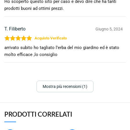
Ho scoperto questo sito per caso e devo dire che ha tanti
prodotti buoni ad ottimi prezzi.
T. Filiberto
Giugno 5, 2024
Valutato
5
su 5
arrivato subito ho tagliato l’erba del mio giardino ed è stato
molto efficace ,lo consiglio
Mostra più recensioni (1)
PRODOTTI CORRELATI