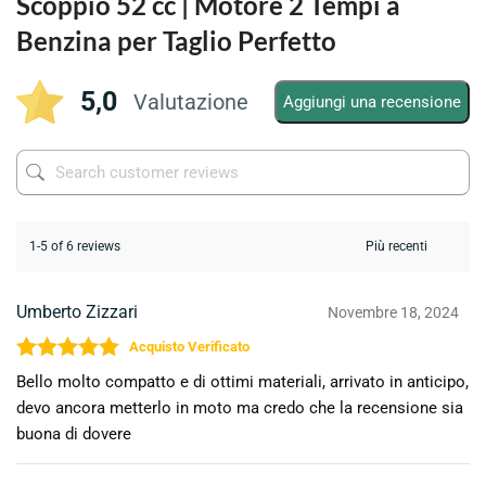
Scoppio 52 cc | Motore 2 Tempi a
Benzina per Taglio Perfetto
5,0
Valutazione
Aggiungi una recensione
1-5 of 6 reviews
Umberto Zizzari
Novembre 18, 2024
Valutato
5
su 5
Bello molto compatto e di ottimi materiali, arrivato in anticipo,
devo ancora metterlo in moto ma credo che la recensione sia
buona di dovere