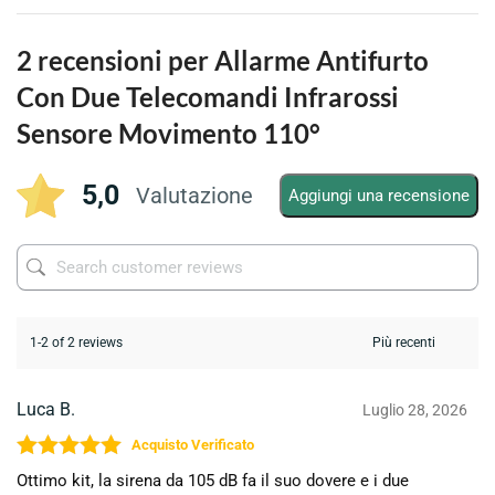
2 recensioni per
Allarme Antifurto
Con Due Telecomandi Infrarossi
Sensore Movimento 110°
5,0
Valutazione
Aggiungi una recensione
1-2 of 2 reviews
Luca B.
Luglio 28, 2026
Valutato
5
su 5
Ottimo kit, la sirena da 105 dB fa il suo dovere e i due