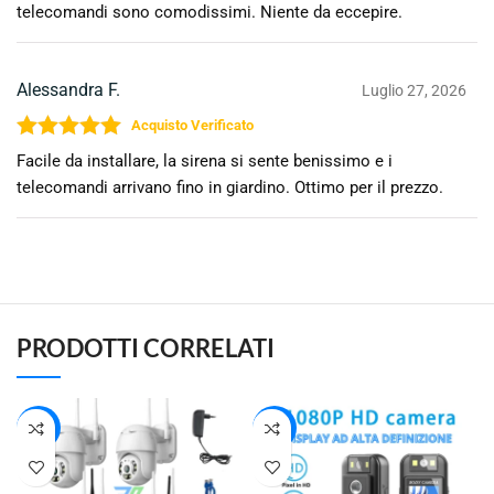
telecomandi sono comodissimi. Niente da eccepire.
Alessandra F.
Luglio 27, 2026
Valutato
5
su 5
Facile da installare, la sirena si sente benissimo e i
telecomandi arrivano fino in giardino. Ottimo per il prezzo.
PRODOTTI CORRELATI
-13%
-42%