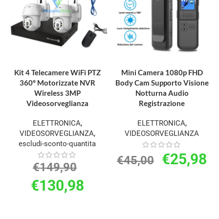
AGGIUNGI AL CARRELLO
AGGIUNGI AL CARRELLO
Kit 4 Telecamere WiFi PTZ
Mini Camera 1080p FHD
360° Motorizzate NVR
Body Cam Supporto Visione
Wireless 3MP
Notturna Audio
Videosorveglianza
Registrazione
ELETTRONICA
,
ELETTRONICA
,
VIDEOSORVEGLIANZA
,
VIDEOSORVEGLIANZA
escludi-sconto-quantita
€
25,98
€
45,00
€
149,90
€
130,98