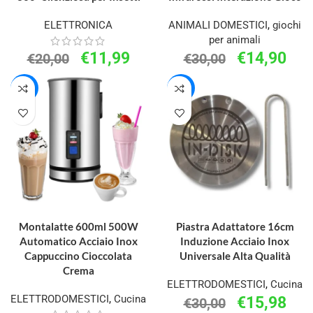
ELETTRONICA
ANIMALI DOMESTICI
,
giochi
per animali
€
11,99
€
14,90
€
20,00
€
30,00
-16%
-47%
AGGIUNGI AL CARRELLO
AGGIUNGI AL CARRELLO
Montalatte 600ml 500W
Piastra Adattatore 16cm
Automatico Acciaio Inox
Induzione Acciaio Inox
Cappuccino Cioccolata
Universale Alta Qualità
Crema
ELETTRODOMESTICI
,
Cucina
ELETTRODOMESTICI
,
Cucina
€
15,98
€
30,00