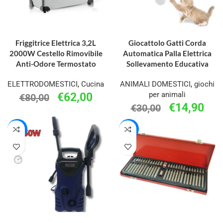
AGGIUNGI AL CARRELLO
AGGIUNGI AL CARRELLO
Friggitrice Elettrica 3,2L
Giocattolo Gatti Corda
2000W Cestello Rimovibile
Automatica Palla Elettrica
Anti-Odore Termostato
Sollevamento Educativa
ELETTRODOMESTICI
,
Cucina
ANIMALI DOMESTICI
,
giochi
per animali
€
62,00
€
80,00
€
14,90
€
30,00
-12%
-38%
AGGIUNGI AL CARRELLO
AGGIUNGI AL CARRELLO