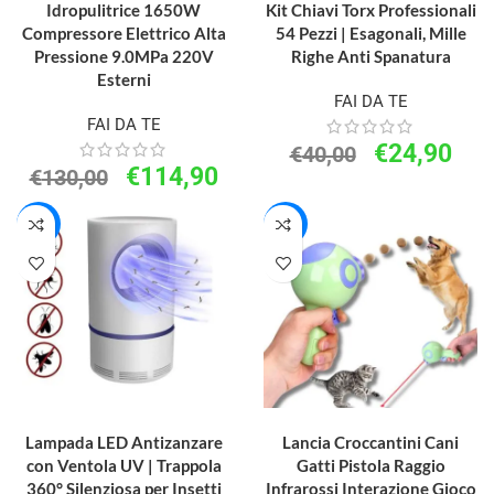
Idropulitrice 1650W
Kit Chiavi Torx Professionali
Compressore Elettrico Alta
54 Pezzi | Esagonali, Mille
Pressione 9.0MPa 220V
Righe Anti Spanatura
Esterni
FAI DA TE
FAI DA TE
€
24,90
€
40,00
€
114,90
€
130,00
-40%
-50%
AGGIUNGI AL CARRELLO
AGGIUNGI AL CARRELLO
Lampada LED Antizanzare
Lancia Croccantini Cani
con Ventola UV | Trappola
Gatti Pistola Raggio
360° Silenziosa per Insetti
Infrarossi Interazione Gioco