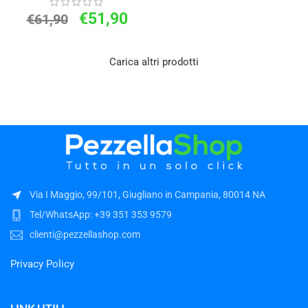
€
51,90
€
61,90
Carica altri prodotti
Via I Maggio, 99/101, Giugliano in Campania, 80014 NA
Tel/WhatsApp: +39 351 353 9579
clienti@pezzellashop.com
Privacy Policy
LINK UTILI