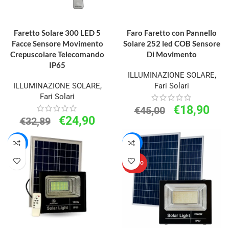
AGGIUNGI AL CARRELLO
AGGIUNGI AL CARRELLO
Faretto Solare 300 LED 5
Faro Faretto con Pannello
Facce Sensore Movimento
Solare 252 led COB Sensore
Crepuscolare Telecomando
Di Movimento
IP65
ILLUMINAZIONE SOLARE
,
ILLUMINAZIONE SOLARE
,
Fari Solari
Fari Solari
€
18,90
€
45,00
€
24,90
€
32,89
-47%
-16%
NUOVO