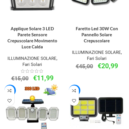
AGGIUNGI AL CARRELLO
AGGIUNGI AL CARRELLO
Applique Solare 3 LED
Faretto Led 30W Con
Parete Sensore
Pannello Solare
Crepuscolare Movimento
Crepuscolare
Luce Calda
ILLUMINAZIONE SOLARE
,
ILLUMINAZIONE SOLARE
,
Fari Solari
Fari Solari
€
20,99
€
45,00
€
11,99
€
15,00
-24%
-58%