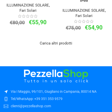
IP66
ILLUMINAZIONE SOLARE
,
Fari Solari
ILLUMINAZIONE SOLARE
,
Fari Solari
€
55,90
€
80,00
€
54,90
€
75,00
Carica altri prodotti
Via I Maggio, 99/101, Giugliano in Campania, 80014 NA
Tel/WhatsApp: +39 351 353 9579
clienti@pezzellashop.com