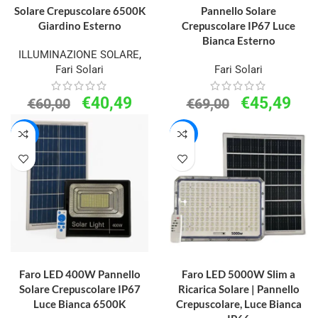
Solare Crepuscolare 6500K
Pannello Solare
Giardino Esterno
Crepuscolare IP67 Luce
Bianca Esterno
ILLUMINAZIONE SOLARE
,
Fari Solari
Fari Solari
€
40,49
€
45,49
€
60,00
€
69,00
-30%
-27%
AGGIUNGI AL CARRELLO
AGGIUNGI AL CARRELLO
Faro LED 400W Pannello
Faro LED 5000W Slim a
Solare Crepuscolare IP67
Ricarica Solare | Pannello
Luce Bianca 6500K
Crepuscolare, Luce Bianca