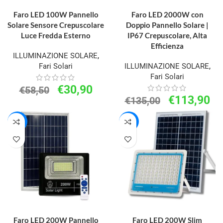
AGGIUNGI AL CARRELLO
AGGIUNGI AL CARRELLO
Faro LED 100W Pannello
Faro LED 2000W con
Solare Sensore Crepuscolare
Doppio Pannello Solare |
Luce Fredda Esterno
IP67 Crepuscolare, Alta
Efficienza
ILLUMINAZIONE SOLARE
,
Fari Solari
ILLUMINAZIONE SOLARE
,
Fari Solari
€
30,90
€
58,50
€
113,90
€
135,00
-33%
-34%
AGGIUNGI AL CARRELLO
AGGIUNGI AL CARRELLO
Faro LED 200W Pannello
Faro LED 200W Slim