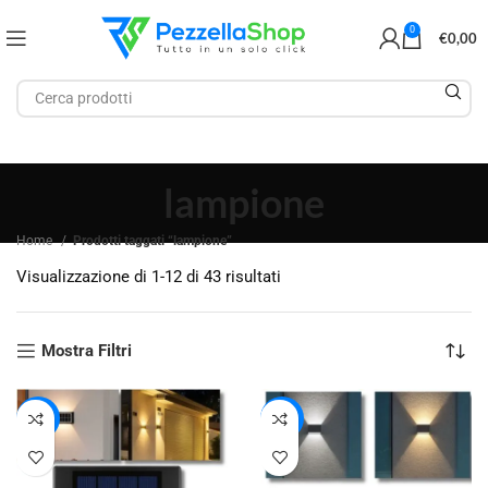
0
€
0,00
lampione
Home
Prodotti taggati “lampione”
Visualizzazione di 1-12 di 43 risultati
Mostra Filtri
-48%
-52%