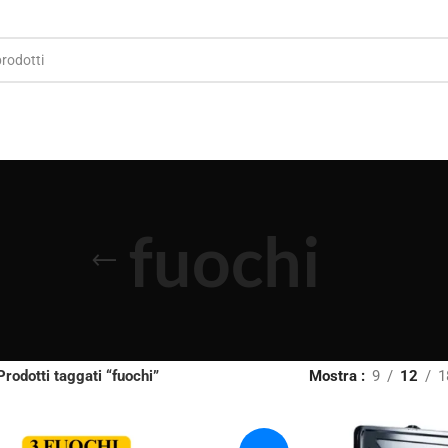
fuochi
Prodotti taggati “fuochi”
Mostra
9
12
1