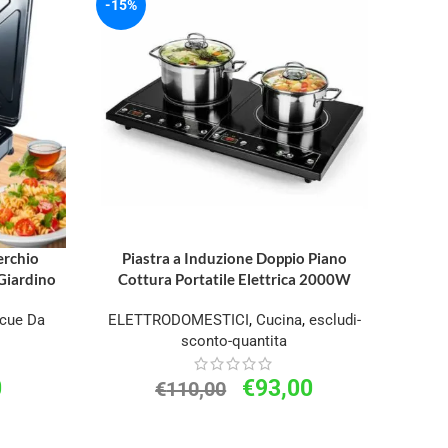
-15%
erchio
Piastra a Induzione Doppio Piano
Giardino
Cottura Portatile Elettrica 2000W
cue Da
ELETTRODOMESTICI
,
Cucina
,
escludi-
sconto-quantita
0
€
93,00
€
110,00