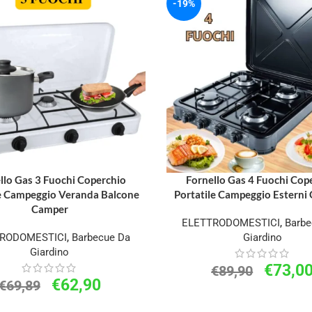
-19%
llo Gas 3 Fuochi Coperchio
Fornello Gas 4 Fuochi Cop
le Campeggio Veranda Balcone
Portatile Campeggio Esterni 
Camper
ELETTRODOMESTICI
,
Barbe
RODOMESTICI
,
Barbecue Da
Giardino
Giardino
€
73,0
€
89,90
€
62,90
€
69,89