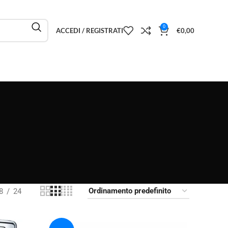
0
ACCEDI / REGISTRATI
€
0,00
8
24