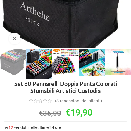
Clicca per ingrandire
Set 80 Pennarelli Doppia Punta Colorati
Sfumabili Artistici Custodia
(
3
recensioni dei clienti)
€
19,90
€
35,00
🔥
17
venduti nelle ultime 24 ore