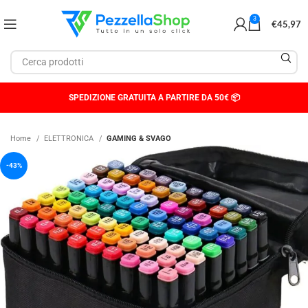
3
€
45,97
SPEDIZIONE GRATUITA A PARTIRE DA 50€ 📦
Home
ELETTRONICA
GAMING & SVAGO
-43%