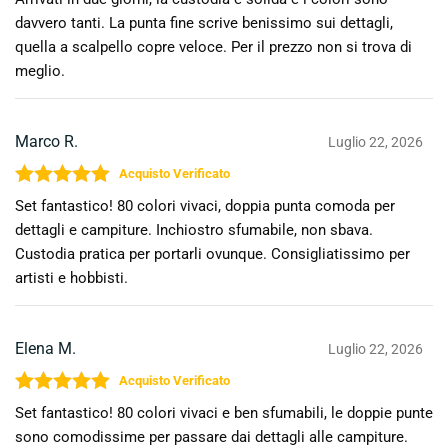
davvero tanti. La punta fine scrive benissimo sui dettagli,
quella a scalpello copre veloce. Per il prezzo non si trova di
meglio.
Marco R.
Luglio 22, 2026
Valutato
5
su 5
Set fantastico! 80 colori vivaci, doppia punta comoda per
dettagli e campiture. Inchiostro sfumabile, non sbava.
Custodia pratica per portarli ovunque. Consigliatissimo per
artisti e hobbisti.
Elena M.
Luglio 22, 2026
Valutato
5
su 5
Set fantastico! 80 colori vivaci e ben sfumabili, le doppie punte
sono comodissime per passare dai dettagli alle campiture.