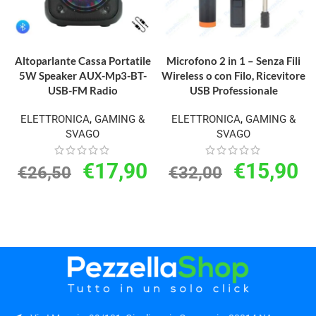
AGGIUNGI AL CARRELLO
AGGIUNGI AL CARRELLO
Altoparlante Cassa Portatile
Microfono 2 in 1 – Senza Fili
5W Speaker AUX-Mp3-BT-
Wireless o con Filo, Ricevitore
USB-FM Radio
USB Professionale
ELETTRONICA
,
GAMING &
ELETTRONICA
,
GAMING &
SVAGO
SVAGO
€
17,90
€
15,90
€
26,50
€
32,00