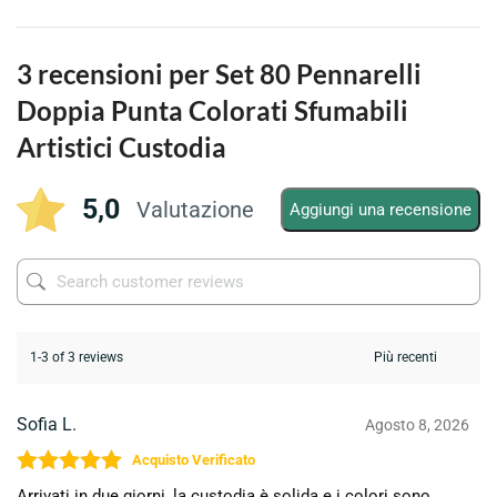
3 recensioni per
Set 80 Pennarelli
Doppia Punta Colorati Sfumabili
Artistici Custodia
5,0
Valutazione
Aggiungi una recensione
1-3 of 3 reviews
Sofia L.
Agosto 8, 2026
Valutato
5
su 5
Arrivati in due giorni, la custodia è solida e i colori sono