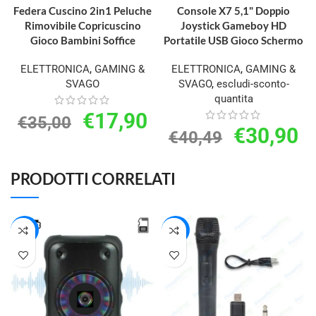
Federa Cuscino 2in1 Peluche
Console X7 5,1" Doppio
Rimovibile Copricuscino
Joystick Gameboy HD
Gioco Bambini Soffice
Portatile USB Gioco Schermo
ELETTRONICA
,
GAMING &
ELETTRONICA
,
GAMING &
SVAGO
SVAGO
,
escludi-sconto-
quantita
€
17,90
€
35,00
€
30,90
€
40,49
PRODOTTI CORRELATI
-32%
-50%