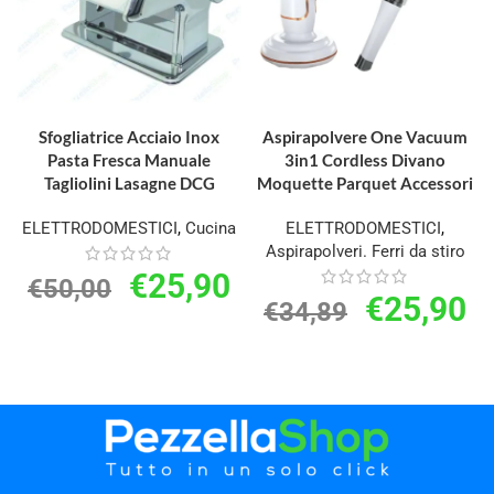
AGGIUNGI AL CARRELLO
AGGIUNGI AL CARRELLO
Sfogliatrice Acciaio Inox
Aspirapolvere One Vacuum
Pasta Fresca Manuale
3in1 Cordless Divano
Tagliolini Lasagne DCG
Moquette Parquet Accessori
ELETTRODOMESTICI
,
Cucina
ELETTRODOMESTICI
,
Aspirapolveri. Ferri da stiro
€
25,90
€
50,00
€
25,90
€
34,89