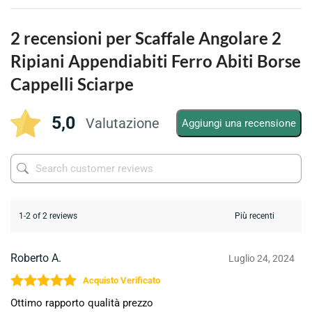
2 recensioni per
Scaffale Angolare 2
Ripiani Appendiabiti Ferro Abiti Borse
Cappelli Sciarpe
5,0
Valutazione
Aggiungi una recensione
1-2 of 2 reviews
Roberto A.
Luglio 24, 2024
Valutato
5
su 5
Ottimo rapporto qualità prezzo