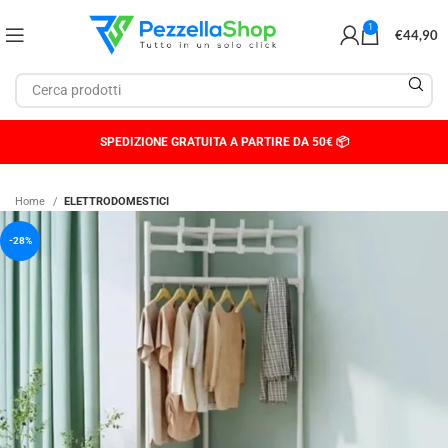
1
€
44,90
SPEDIZIONE GRATUITA A PARTIRE DA 50€ 📦
Home
ELETTRODOMESTICI
-28%