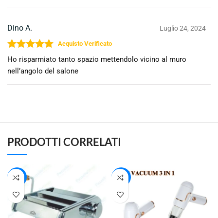
Dino A.
Luglio 24, 2024
Valutato
5
su 5
Ho risparmiato tanto spazio mettendolo vicino al muro
nell’angolo del salone
PRODOTTI CORRELATI
-48%
-26%