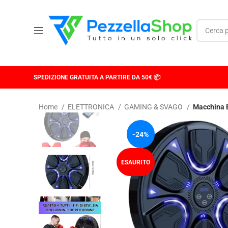
SPEDIZIONE GRATUITA A PARTIRE DA 50€ 📦
Home
ELETTRONICA
GAMING & SVAGO
Macchina B
-24%
ESAURITO