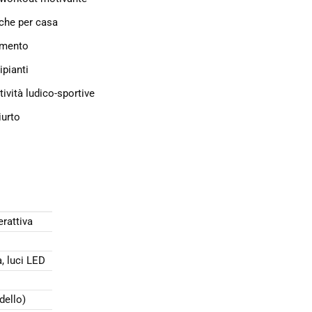
nche per casa
namento
ipianti
tività ludico-sportive
iurto
rattiva
, luci LED
dello)