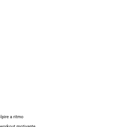
lpire a ritmo
n workout motivante