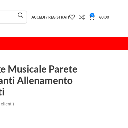
0
ACCEDI / REGISTRATI
€
0,00
e Musicale Parete
anti Allenamento
i
clienti)