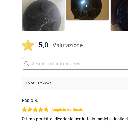
5,0
Valutazione
1-5 of 10 reviews
Fabio R.
Valutato
5
su 5
Ottimo prodotto, divertente per tutta la famiglia, facil