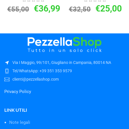
€
36,99
€
25,00
€
55,00
€
32,50
Via I Maggio, 99/101, Giugliano in Campania, 80014 NA
Tel/WhatsApp: +39 351 353 9579
clienti@pezzellashop.com
Privacy Policy
LINK UTILI
Note legali