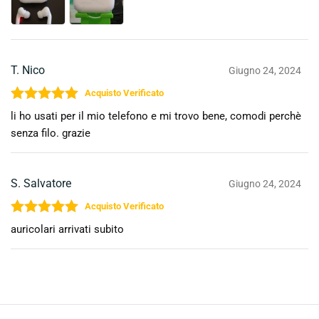
T. Nico
Giugno 24, 2024
Valutato
5
su 5
li ho usati per il mio telefono e mi trovo bene, comodi perchè
senza filo. grazie
S. Salvatore
Giugno 24, 2024
Valutato
5
su 5
auricolari arrivati subito