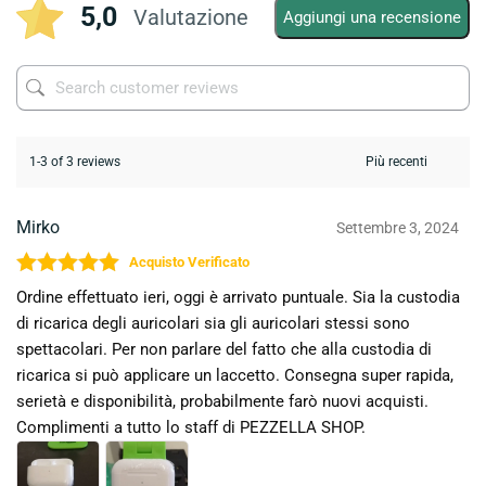
5,0
Valutazione
Aggiungi una recensione
1-3 of 3 reviews
Mirko
Settembre 3, 2024
Valutato
5
su 5
Ordine effettuato ieri, oggi è arrivato puntuale. Sia la custodia
di ricarica degli auricolari sia gli auricolari stessi sono
spettacolari. Per non parlare del fatto che alla custodia di
ricarica si può applicare un laccetto. Consegna super rapida,
serietà e disponibilità, probabilmente farò nuovi acquisti.
Complimenti a tutto lo staff di PEZZELLA SHOP.