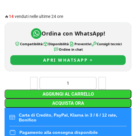
🔥
14
venduti nelle ultime 24 ore
Ordina con WhatsApp!
Compatibilità
Disponibilità
Preventivi
Consigli tecnici
Ordine in chat
APRI WHATSAPP >
AGGIUNGI AL CARRELLO
ACQUISTA ORA
Carta di Credito, PayPal, Klarna in 3 / 6 / 12 rate,
Bonifico
Pagamento alla consegna disponibile