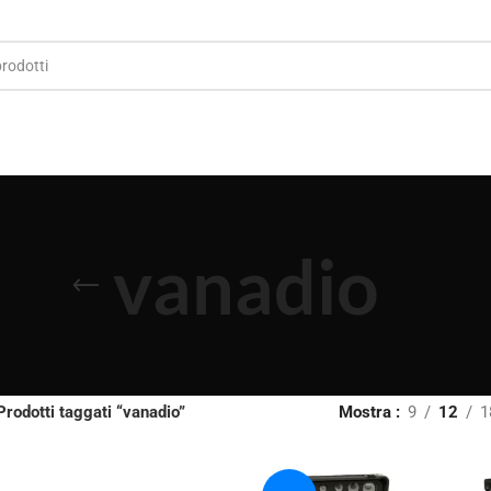
vanadio
Prodotti taggati “vanadio”
Mostra
9
12
1