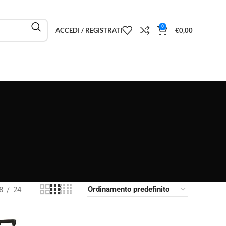
0
ACCEDI / REGISTRATI
€
0,00
8
24