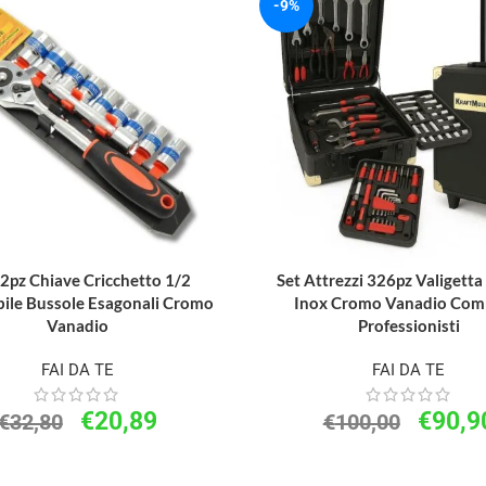
-9%
12pz Chiave Cricchetto 1/2
Set Attrezzi 326pz Valigetta
bile Bussole Esagonali Cromo
Inox Cromo Vanadio Com
Vanadio
Professionisti
FAI DA TE
FAI DA TE
€
20,89
€
90,9
€
32,80
€
100,00