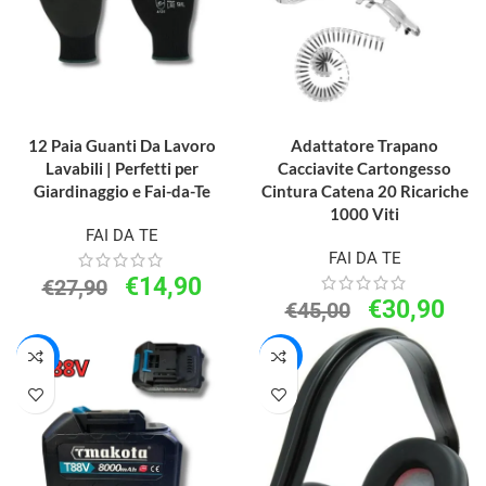
AGGIUNGI AL CARRELLO
AGGIUNGI AL CARRELLO
12 Paia Guanti Da Lavoro
Adattatore Trapano
Lavabili | Perfetti per
Cacciavite Cartongesso
Giardinaggio e Fai-da-Te
Cintura Catena 20 Ricariche
1000 Viti
FAI DA TE
FAI DA TE
€
14,90
€
27,90
€
30,90
€
45,00
-28%
-50%