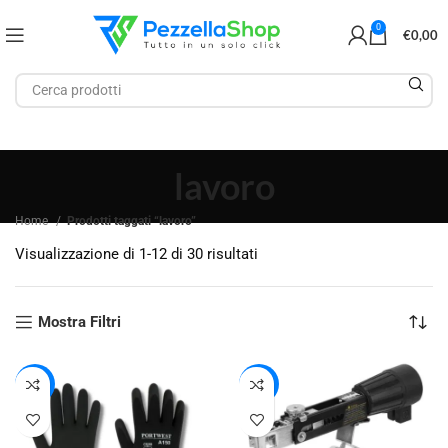
0
€
0,00
lavoro
Home
Prodotti taggati “lavoro”
Visualizzazione di 1-12 di 30 risultati
Mostra Filtri
-47%
-31%