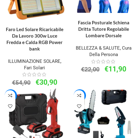
AGGIUNGI AL CARRELLO
Fascia Posturale Schiena
AGGIUNGI AL CARRELLO
Dritta Tutore Regolabile
Faro Led Solare Ricaricabile
Lombare Dorsale
Da Lavoro 300w Luce
Fredda e Calda RGB Power
BELLEZZA & SALUTE
,
Cura
bank
Della Persona
ILLUMINAZIONE SOLARE
,
Fari Solari
€
11,90
€
22,00
€
30,90
€
54,90
-14%
-13%