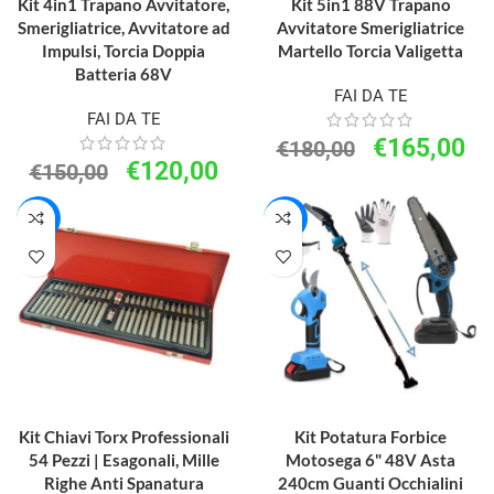
Kit 4in1 Trapano Avvitatore,
Kit 5in1 88V Trapano
Smerigliatrice, Avvitatore ad
Avvitatore Smerigliatrice
Impulsi, Torcia Doppia
Martello Torcia Valigetta
Batteria 68V
FAI DA TE
FAI DA TE
€
165,00
€
180,00
€
120,00
€
150,00
-38%
-35%
AGGIUNGI AL CARRELLO
AGGIUNGI AL CARRELLO
Kit Chiavi Torx Professionali
Kit Potatura Forbice
54 Pezzi | Esagonali, Mille
Motosega 6" 48V Asta
Righe Anti Spanatura
240cm Guanti Occhialini