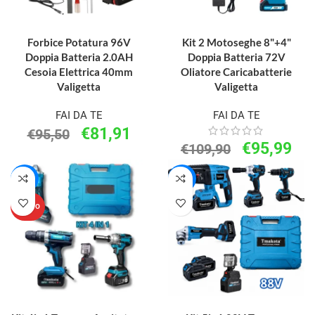
AGGIUNGI AL CARRELLO
AGGIUNGI AL CARRELLO
Forbice Potatura 96V
Kit 2 Motoseghe 8"+4"
Doppia Batteria 2.0AH
Doppia Batteria 72V
Cesoia Elettrica 40mm
Oliatore Caricabatterie
Valigetta
Valigetta
FAI DA TE
FAI DA TE
€
81,91
€
95,50
€
95,99
€
109,90
-20%
-8%
NUOVO
AGGIUNGI AL CARRELLO
AGGIUNGI AL CARRELLO