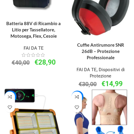
AGGIUNGI AL CARRELLO
Batteria 88V di Ricambio a
Litio per Tassellatore,
Motosega, Flex, Cesoie
AGGIUNGI AL CARRELLO
Cuffie Antirumore SNR
FAI DA TE
26dB – Protezione
Professionale
€
28,90
€
40,00
FAI DA TE
,
Dispositivi di
Protezione
€
14,99
€
30,00
-44%
-46%