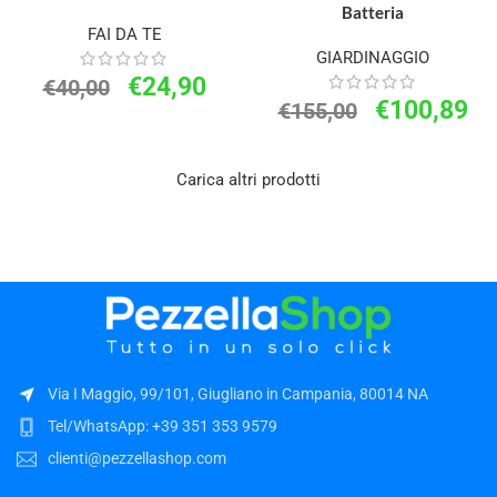
Batteria
FAI DA TE
GIARDINAGGIO
€
24,90
€
40,00
€
100,89
€
155,00
Carica altri prodotti
Via I Maggio, 99/101, Giugliano in Campania, 80014 NA
Tel/WhatsApp: +39 351 353 9579
clienti@pezzellashop.com