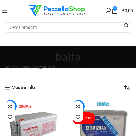
0
€
0,00
baita
Visualizzazione di 9 risultati
Home
Prodotti taggati “baita”
Mostra Filtri
-10%
-26%
ESAURITO