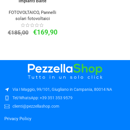
Impianti Baite
FOTOVOLTAICO
,
Pannelli
solari fotovoltaici
€
169,90
€
185,00
Via I Maggio, 99/101, Giugliano in Campania, 80014 NA
Tel/WhatsApp: +39 351 353 9579
clienti@pezzellashop.com
Privacy Policy