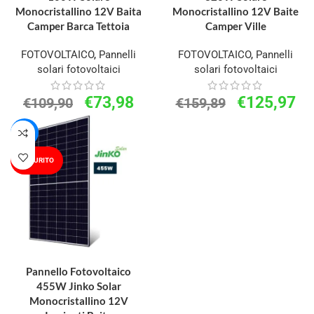
Monocristallino 12V Baita
Monocristallino 12V Baite
Camper Barca Tettoia
Camper Ville
FOTOVOLTAICO
,
Pannelli
FOTOVOLTAICO
,
Pannelli
solari fotovoltaici
solari fotovoltaici
€
73,98
€
125,97
€
109,90
€
159,89
-8%
ESAURITO
LEGGI TUTTO
Pannello Fotovoltaico
455W Jinko Solar
Monocristallino 12V