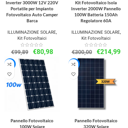
Inverter 3000W 12V 220V
Kit Fotovoltaico Isola
Portatile per Impianto
Inverter 2000W Pannello
Fotovoltaico Auto Camper
100W Batteria 150Ah
Barca
Regolatore 60A
ILLUMINAZIONE SOLARE
,
ILLUMINAZIONE SOLARE
,
Kit Fotovoltaici
Kit Fotovoltaici
€
80,98
€
214,99
€
99,89
€
300,00
-33%
-21%
AGGIUNGI AL CARRELLO
AGGIUNGI AL CARRELLO
Pannello Fotovoltaico
Pannello Fotovoltaico
100W Solare
320W Solare