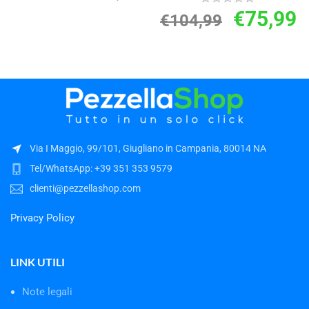
€
75,99
€
104,99
Via I Maggio, 99/101, Giugliano in Campania, 80014 NA
Tel/WhatsApp: +39 351 353 9579
clienti@pezzellashop.com
Privacy Policy
LINK UTILI
Note legali