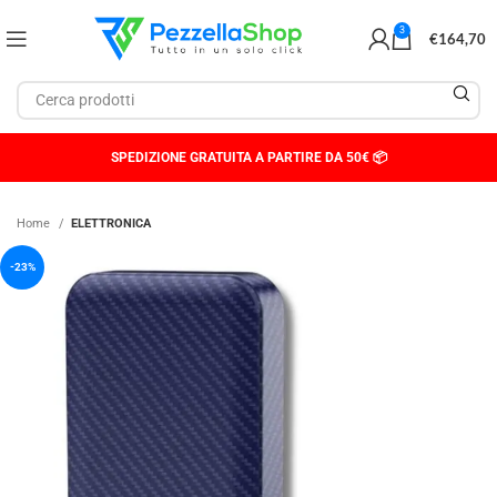
3
€
164,70
SPEDIZIONE GRATUITA A PARTIRE DA 50€ 📦
Home
ELETTRONICA
-23%