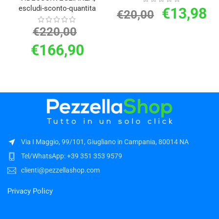
escludi-sconto-quantita
€
13,98
€
20,00
€
220,00
€
166,90
Via I Maggio, 99/101, Giugliano in Campania, 80014 NA
Tel/WhatsApp: +39 351 353 9579
clienti@pezzellashop.com
Privacy Policy