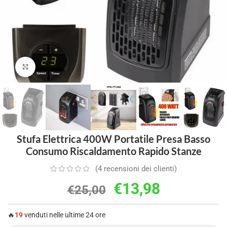
Clicca per ingrandire
Stufa Elettrica 400W Portatile Presa Basso
Consumo Riscaldamento Rapido Stanze
(
4
recensioni dei clienti)
€
13,98
€
25,00
🔥
19
venduti nelle ultime 24 ore