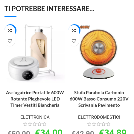
TI POTREBBE INTERESSARE…
-32%
-19%
AGGIUNGI AL CARRELLO
AGGIUNGI AL CARRELLO
Asciugatrice Portatile 600W
Stufa Parabola Carbonio
Rotante Pieghevole LED
600W Basso Consumo 220V
Timer Vestiti Biancheria
Scrivania Pavimento
ELETTRONICA
ELETTRODOMESTICI
€
34,00
€
34,89
€
50,00
€
42,90