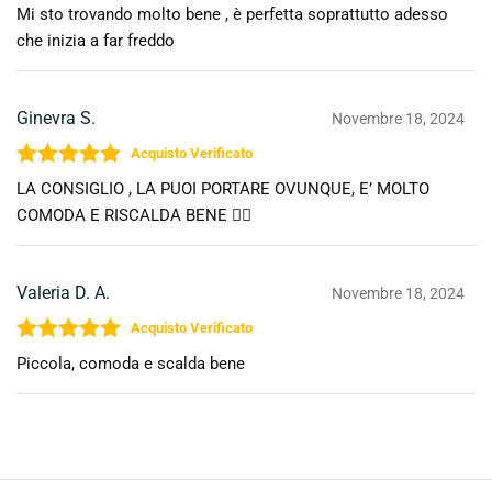
Valutato
5
su 5
Mi sto trovando molto bene , è perfetta soprattutto adesso
che inizia a far freddo
Ginevra S.
Novembre 18, 2024
Valutato
5
su 5
LA CONSIGLIO , LA PUOI PORTARE OVUNQUE, E’ MOLTO
COMODA E RISCALDA BENE 👍🏻
Valeria D. A.
Novembre 18, 2024
Valutato
5
su 5
Piccola, comoda e scalda bene