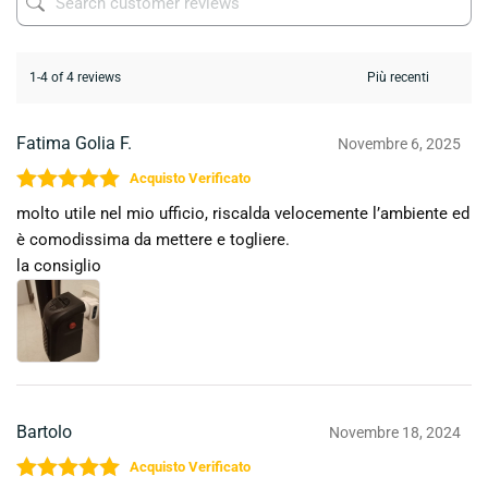
1-4 of 4 reviews
Fatima Golia F.
Novembre 6, 2025
Valutato
5
su 5
molto utile nel mio ufficio, riscalda velocemente l’ambiente ed
è comodissima da mettere e togliere.
la consiglio
Bartolo
Novembre 18, 2024