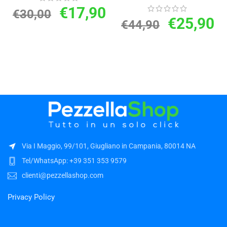
€
17,90
€
30,00
€
25,90
€
44,90
Via I Maggio, 99/101, Giugliano in Campania, 80014 NA
Tel/WhatsApp: +39 351 353 9579
clienti@pezzellashop.com
Privacy Policy