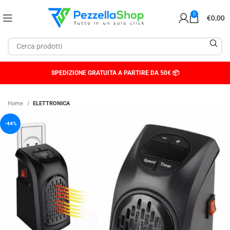
0
€
0,00
SPEDIZIONE GRATUITA A PARTIRE DA 50€ 📦
Home
ELETTRONICA
-44%