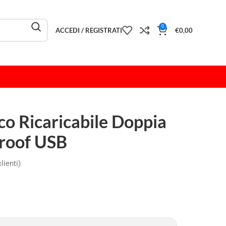
0
ACCEDI / REGISTRATI
€
0,00
ico Ricaricabile Doppia
roof USB
lienti)