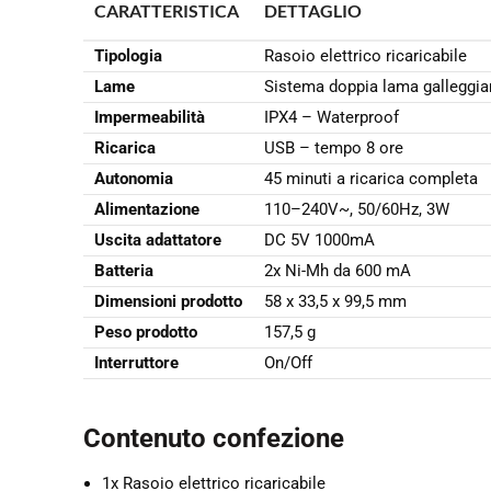
CARATTERISTICA
DETTAGLIO
Tipologia
Rasoio elettrico ricaricabile
Lame
Sistema doppia lama galleggia
Impermeabilità
IPX4 – Waterproof
Ricarica
USB – tempo 8 ore
Autonomia
45 minuti a ricarica completa
Alimentazione
110–240V~, 50/60Hz, 3W
Uscita adattatore
DC 5V 1000mA
Batteria
2x Ni-Mh da 600 mA
Dimensioni prodotto
58 x 33,5 x 99,5 mm
Peso prodotto
157,5 g
Interruttore
On/Off
Contenuto confezione
1x Rasoio elettrico ricaricabile