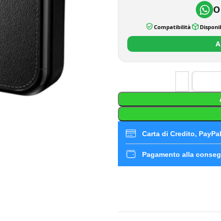
O
Compatibilità
Disponib
A
Carta di Credito, PayPal,
Pagamento alla conseg