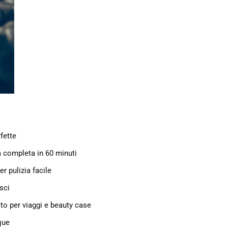
rfette
a completa in 60 minuti
r pulizia facile
sci
tto per viaggi e beauty case
que