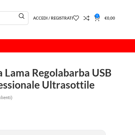
0
ACCEDI / REGISTRATI
€
0,00
a Lama Regolabarba USB
essionale Ultrasottile
lienti)