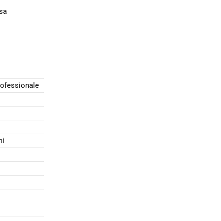
usa
rofessionale
ni