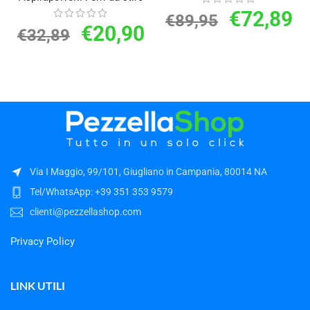
€
72,89
€
89,95
€
20,90
€
32,89
Via I Maggio, 99/101, Giugliano in Campania, 80014 NA
Tel/WhatsApp: +39 351 353 9579
clienti@pezzellashop.com
Privacy Policy
LINK UTILI