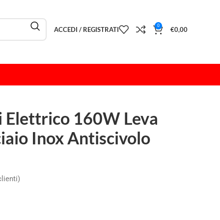
0
ACCEDI / REGISTRATI
€
0,00
 Elettrico 160W Leva
iaio Inox Antiscivolo
lienti)