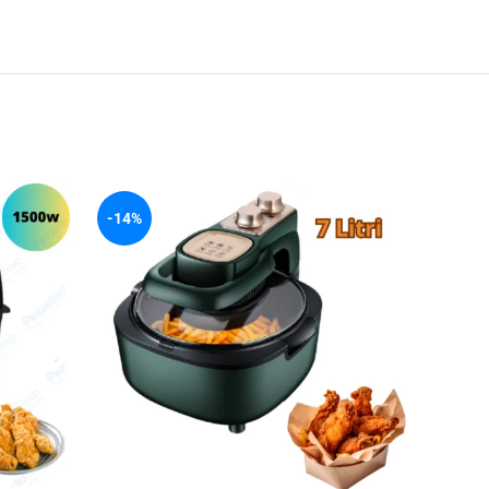
-14%
-48%