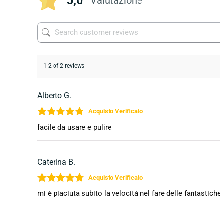
5,0
Valutazione
1-2 of 2 reviews
Alberto G.
Valutato
5
su 5
facile da usare e pulire
Caterina B.
Valutato
5
su 5
mi è piaciuta subito la velocità nel fare delle fantasti