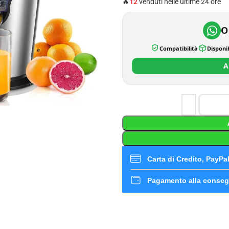
🔥
12
venduti nelle ultime 24 ore
O
Compatibilità
Disponib
A
Carta di Credito, PayPal,
Pagamento alla conseg