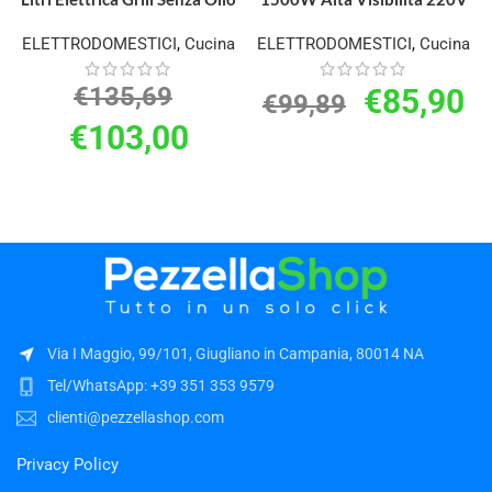
ELETTRODOMESTICI
,
Cucina
ELETTRODOMESTICI
,
Cucina
€
135,69
€
85,90
€
99,89
€
103,00
Via I Maggio, 99/101, Giugliano in Campania, 80014 NA
Tel/WhatsApp: +39 351 353 9579
clienti@pezzellashop.com
Privacy Policy