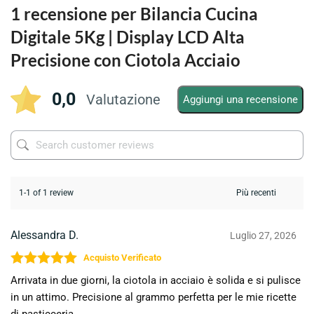
1 recensione per
Bilancia Cucina
Digitale 5Kg | Display LCD Alta
Precisione con Ciotola Acciaio
0,0
Valutazione
Aggiungi una recensione
1-1 of 1 review
Alessandra D.
Luglio 27, 2026
Valutato
5
su 5
Arrivata in due giorni, la ciotola in acciaio è solida e si pulisce
in un attimo. Precisione al grammo perfetta per le mie ricette
di pasticceria.